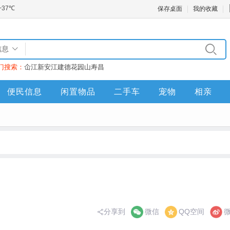
保存桌面
我的收藏
信息
门搜索：
仚江
新安江
建德
花园山
寿昌
便民信息
闲置物品
二手车
宠物
相亲
分享到
微信
QQ空间