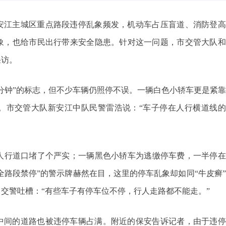
安江主城区重点路段违停乱象频发，机动车占压盲道、消防登高
象，也给市民出行带来安全隐患。针对这一问题，市交管大队和
采访。
分钟”的标志，但不少车辆仍照停不误。一辆白色小轿车更是紧
。市交管大队新安江中队民警雷浩说：“车子停在人行横道线的
把人行道口堵了个严实；一辆黑色小轿车为逃缴停车费，一半停
全路段禁停”的警示牌赫然在目，这里的停车乱象却如同“牛皮癣
交警吐槽：“有些车子有停车位不停，行人走路都不能走。”
中间的道路也被违停车辆占满。附近的保安告诉记者，由于违停