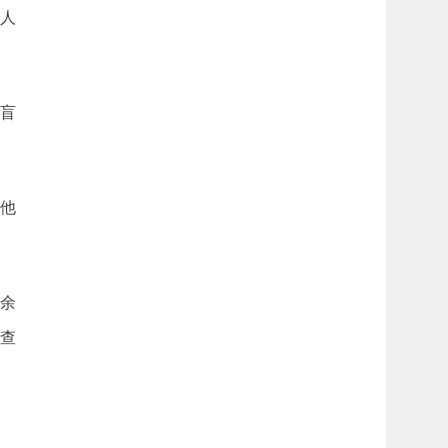
人
盲
对他
0余
查