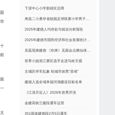
下涯中心小学新校区启用
面
寿昌二小勇夺省校园足球联赛小学男子组总冠军
市
2025年建德人均存款与就业分析报告
2025年建德市国民经济和社会发展统计公报
靠十
吴磊现身建德 《剑来》见面会点燃仙侠文旅热
前
世界小姐浙江赛区选手走进马岭天观
主城区停车乱象 给城市抹黑“添堵”
在斑
建德入选全域幸福河湖建设目标名单
”一
《江清月近人》2026年首秀开演
金建高铁兰建段通车运营
太
351国道建德段2月5日通车