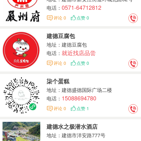
0571-64712812
电话：
评论 0
点赞 0
建德豆腐包
地址：建德豆腐包
就近找店品尝
电话：
评论 0
点赞 0
柒个蛋糕
地址：建德盛德国际广场二楼
15088694780
电话：
评论 0
点赞 1
建德水之极潜水酒店
地址：建德市洋安路777号