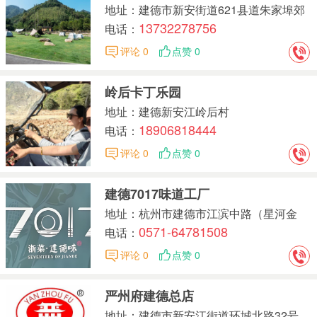
地址：建德市新安街道621县道朱家埠郊
13732278756
野公园
电话：
评论 0
点赞 0
岭后卡丁乐园
地址：建德新安江岭后村
18906818444
电话：
评论 0
点赞 0
建德7017味道工厂
地址：杭州市建德市江滨中路（星河金
0571-64781508
座）
电话：
评论 0
点赞 0
严州府建德总店
地址：建德市新安江街道环城北路32号