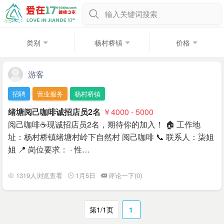
输入关键词搜索
类别
杨村桥镇
价格
游客
招聘
营业服务
杨村桥镇
绪塘阅己咖啡诚招店员2名
￥4000 - 5000
阅己咖啡☕️现诚招店员2名，期待你的加入！ 🏠 工作地
址：杨村桥镇绪塘村岭下自然村 阅己咖啡 📞 联系人：柒姐
姐 📍 岗位要求： · 性…
1319人浏览查看
1月5日
评论一下(0)
第1/1页
1