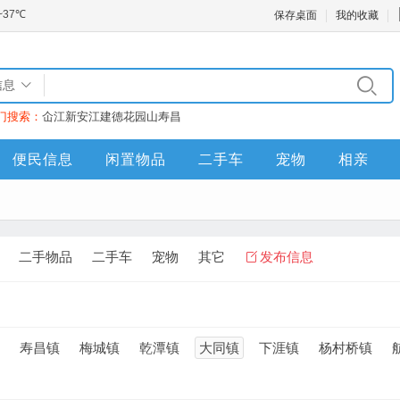
保存桌面
我的收藏
信息
门搜索：
仚江
新安江
建德
花园山
寿昌
便民信息
闲置物品
二手车
宠物
相亲
二手物品
二手车
宠物
其它
发布信息
寿昌镇
梅城镇
乾潭镇
大同镇
下涯镇
杨村桥镇