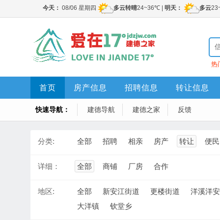
热
首页
房产信息
招聘信息
转让信息
快速导航：
建德导航
建德之家
反馈
分类:
全部
招聘
相亲
房产
转让
便民
详细：
全部
商铺
厂房
合作
地区:
全部
新安江街道
更楼街道
洋溪洋安
大洋镇
钦堂乡